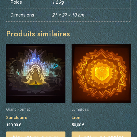
Poids
1,2 kg
Dimensions
21 × 27 × 10 cm
Produits similaires
Grand Format
LumiBosc
Sanctuaire
Lion
120,00
€
50,00
€
Ajouter au panier
Ajouter au panier